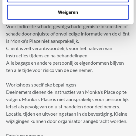
schade door opzet of grove nalatigheid van Monka's Place
is Monka's Place aansprakelijk tot maximaal het
Weigeren
factuurbedrag van de betreffende dienst.
Voor indirecte schade, gevolgschade, gemiste inkomsten of
schade door onjuiste of onvolledige informatie van de cliënt
is Monka's Place niet aansprakelijk.
Cliënt is zelf verantwoordelijk voor het naleven van
instructies tijdens en na behandelingen.
Alle bagage en andere persoonlijke eigendommen blijven
ten alle tijde voor risico van de deelnemer.
Workshops specifieke bepalingen
Deelnemers dienen de instructies van Monka's Place op te
volgen. Monka's Place is niet aansprakelijk voor persoonlijk
letsel als gevolg van onjuist handelen door deelnemers.
Locatie, tijden en uitvoering staan in de bevestiging. Kleine
wijzigingen kunnen door organisator aangebracht worden.
Foto's en opname