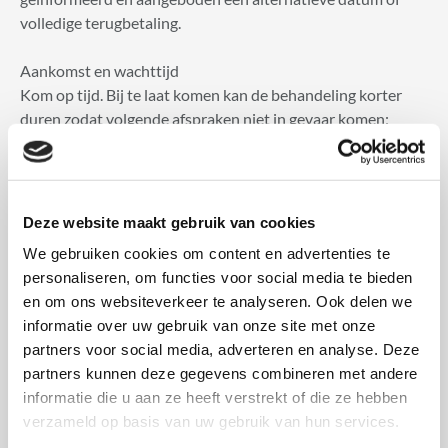
volledige terugbetaling.
Aankomst en wachttijd
Kom op tijd. Bij te laat komen kan de behandeling korter
duren zodat volgende afspraken niet in gevaar komen;
volledige behandelingstijd en prijs blijven van toepassing.
Gezondheid, contra-indicaties en medische informatie
Cliënt is verplicht vooraf belangrijke medische informatie,
Deze website maakt gebruik van cookies
allergieën, zwangerschap, operaties of medicijngebruik
We gebruiken cookies om content en advertenties te
eerlijk en volledig te melden.
personaliseren, om functies voor social media te bieden
Monka's Place voert geen medische diagnoses, stelt geen
en om ons websiteverkeer te analyseren. Ook delen we
medische claims en vervangt geen arts of medische
informatie over uw gebruik van onze site met onze
behandeling. Bij medische vragen of ernstige klachten dient
partners voor social media, adverteren en analyse. Deze
de cliënt een arts te raadplegen voordat een behandeling
partners kunnen deze gegevens combineren met andere
plaatsvindt.
informatie die u aan ze heeft verstrekt of die ze hebben
Monka's Place behoudt zich het recht voor een behandeling
verzameld op basis van uw gebruik van hun services.
te weigeren of aan te passen bij contra-indicaties of