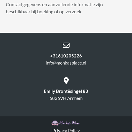
Contactgegevens en aanvullende informatie zijn
beschikbaar bij boeking of op verzoek.

+31610205226
info@monkasplace.nl

Emily Brontësingel 83
6836VH Arnhem
Privacy Policy