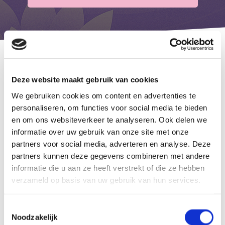
Deze website maakt gebruik van cookies
Wie is Monique?
We gebruiken cookies om content en advertenties te
personaliseren, om functies voor social media te bieden
en om ons websiteverkeer te analyseren. Ook delen we
Monique is de zachte, liefdevolle kracht achter Monka’s Place.
informatie over uw gebruik van onze site met onze
Als holistisch masseur, aromatherapeut en Reiki‑behandelaar
partners voor social media, adverteren en analyse. Deze
werkt zij vanuit intuïtie, aandacht en oprechte betrokkenheid.
partners kunnen deze gegevens combineren met andere
Na zelf te hebben ervaren hoe spanning, stress en
informatie die u aan ze heeft verstrekt of die ze hebben
overprikkeling het lichaam kunnen belasten, besloot zij een
verzameld op basis van uw gebruik van hun services.
plek te creëren waar mensen weer mogen voelen, vertragen
en herstellen.
Toestemmingsselectie
Noodzakelijk