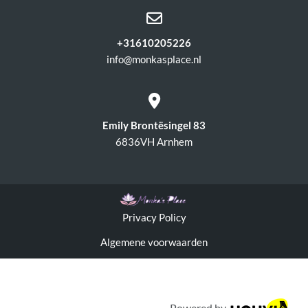

+31610205226
info@monkasplace.nl

Emily Brontësingel 83
6836VH Arnhem
Privacy Policy
Algemene voorwaarden
Powered by