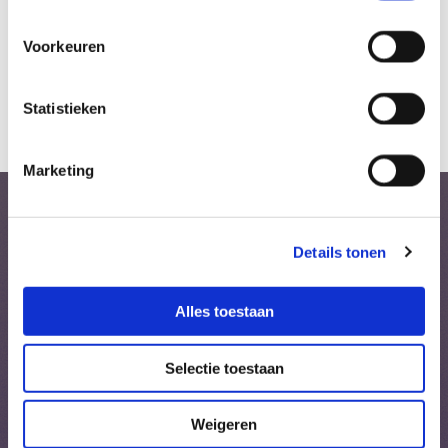
Haar missie is helder: Jou helpen terug te keren naar rust,
ontspanning en je eigen energie.
Voorkeuren
Met haar warme persoonlijkheid, zachte handen en veilige
aanwezigheid maakt Monique elke behandeling uniek. Jij
Statistieken
wordt gezien, gehoord en ontvangen precies zoals je bent.
Marketing
Jouw thuishaven voor
Details tonen
ontspanning in Arnhem-Zuid
Alles toestaan
Bij Monka’s Place draait alles om persoonlijke aandacht. Je komt
binnen in een rustige, veilige ruimte waar je direct mag landen.
Of je nu spanning voelt in je schouders, veel in je hoofd zit,
Selectie toestaan
behoefte hebt aan meer energie of gewoon even wilt ontsnappen
aan de hectiek — hier mag je volledig tot jezelf komen.
Weigeren